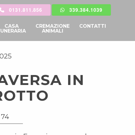
0131.811.856
339.384.1039
CASA
CREMAZIONE
CONTATTI
FUNERARIA
ANIMALI
2025
AVERSA IN
ROTTO
 74