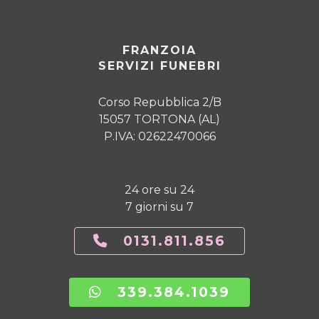
FRANZOIA
SERVIZI FUNEBRI
Corso Repubblica 2/B
15057 TORTONA (AL)
P.IVA: 02622470066
24 ore su 24
7 giorni su 7
0131.811.856
339.384.1039