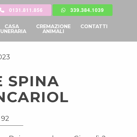
0131.811.856
339.384.1039
CASA
CREMAZIONE
CONTATTI
FUNERARIA
ANIMALI
023
 SPINA
NCARIOL
 92