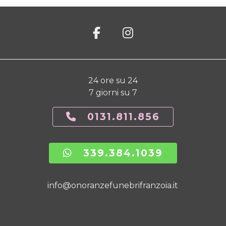
24 ore su 24
7 giorni su 7
0131.811.856
339.384.1039
info@onoranzefunebrifranzoia.it