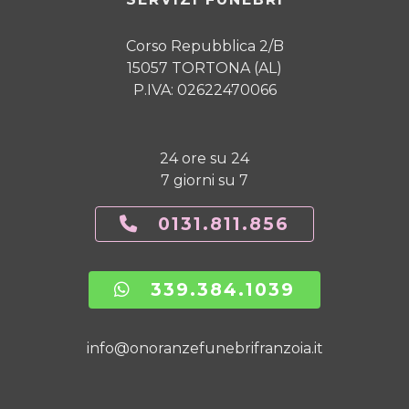
Corso Repubblica 2/B
15057 TORTONA (AL)
P.IVA: 02622470066
24 ore su 24
7 giorni su 7
0131.811.856
339.384.1039
info@onoranzefunebrifranzoia.it