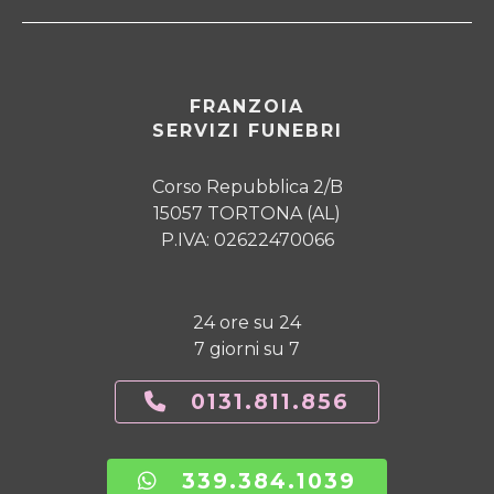
FRANZOIA
SERVIZI FUNEBRI
Corso Repubblica 2/B
15057 TORTONA (AL)
P.IVA: 02622470066
24 ore su 24
7 giorni su 7
0131.811.856
339.384.1039