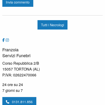
Tutti i Necrologi
Franzoia
Servizi Funebri
Corso Repubblica 2/B
15057 TORTONA (AL)
P.IVA: 02622470066
24 ore su 24
7 giorni su 7
0131.811.856