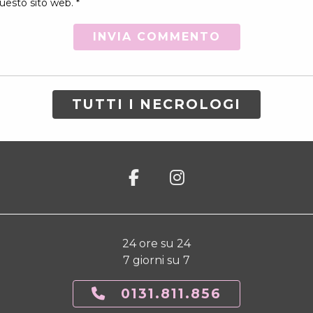
uesto sito web. *
TUTTI I NECROLOGI
24 ore su 24
7 giorni su 7
0131.811.856