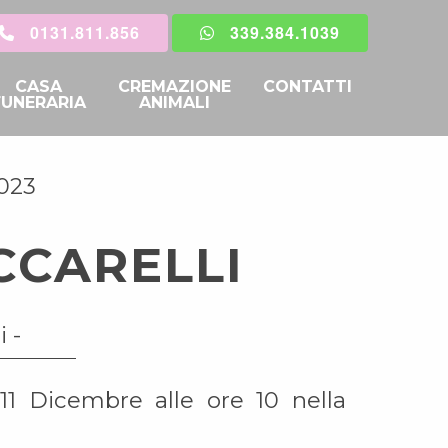
0131.811.856
339.384.1039
CASA
CREMAZIONE
CONTATTI
FUNERARIA
ANIMALI
2023
CCARELLI
i -
11 Dicembre alle ore 10 nella