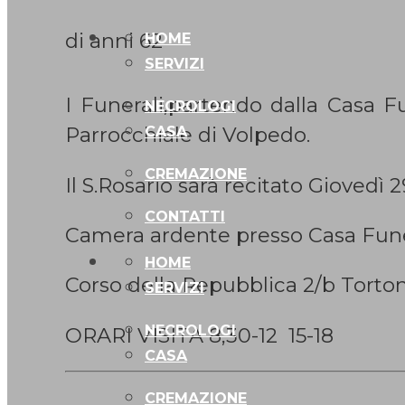
di anni 62
HOME
SERVIZI
I Funerali,partendo dalla Casa F
NECROLOGI
Parrocchiale di Volpedo.
CASA
CREMAZIONE
Il S.Rosario sarà recitato Giovedì 
CONTATTI
Camera ardente presso Casa Fune
HOME
Corso della Repubblica 2/b Torto
SERVIZI
NECROLOGI
ORARI VISITA 8,30-12 15-18
CASA
CREMAZIONE