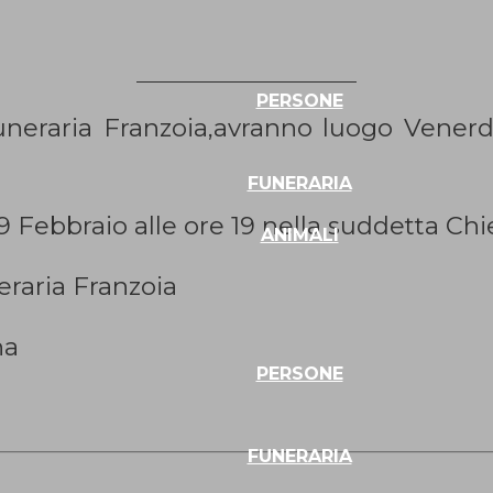
PERSONE
uneraria Franzoia,avranno luogo Venerdì
FUNERARIA
29 Febbraio alle ore 19 nella suddetta Chi
ANIMALI
raria Franzoia
na
PERSONE
FUNERARIA