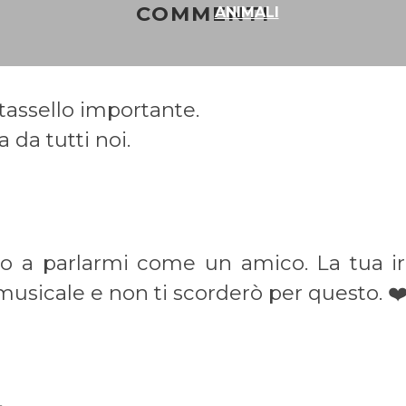
COMMENTI
ANIMALI
 tassello importante.
 da tutti noi.
ico a parlarmi come un amico. La tua i
musicale e non ti scorderò per questo. ❤