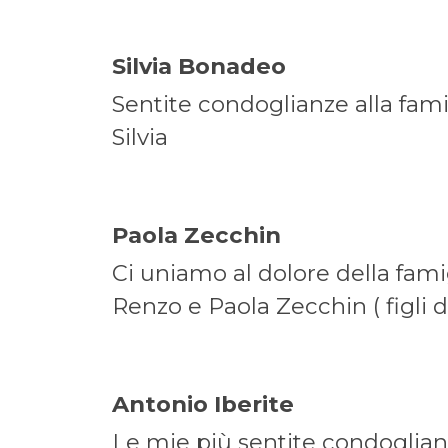
Silvia Bonadeo On
Sentite condoglianze alla fami
Silvia
Paola Zecchin On
Ci uniamo al dolore della famig
Renzo e Paola Zecchin ( figli 
Antonio Iberite On
Le mie più sentite condoglian