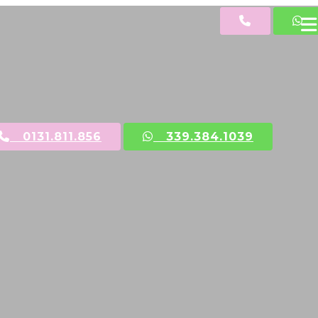
0131.811.856
339.384.1039