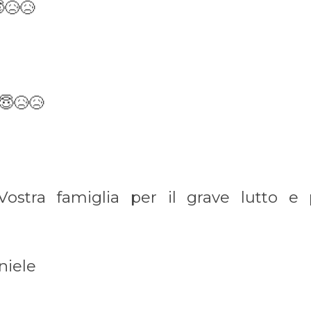
😥😥
😇😥😥
Vostra famiglia per il grave lutto e
niele