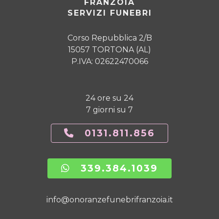
FRANZOIA
SERVIZI FUNEBRI
Corso Repubblica 2/B
15057 TORTONA (AL)
P.IVA: 02622470066
24 ore su 24
7 giorni su 7
0131.811.856
339.384.1039
info@onoranzefunebrifranzoia.it