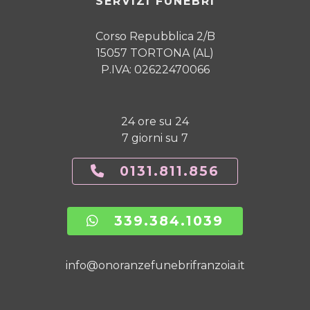
SERVIZI FUNEBRI
Corso Repubblica 2/B
15057 TORTONA (AL)
P.IVA: 02622470066
24 ore su 24
7 giorni su 7
0131.811.856
339.384.1039
info@onoranzefunebrifranzoia.it