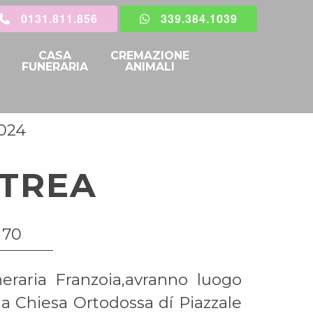
0131.811.856
339.384.1039
CASA
CREMAZIONE
FUNERARIA
ANIMALI
2024
ITREA
 70
neraria Franzoia,avranno luogo
la Chiesa Ortodossa dí Piazzale