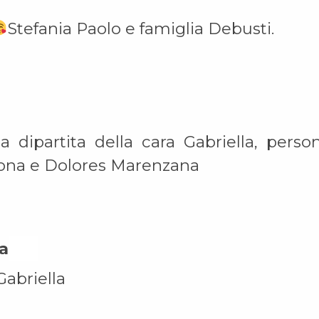
Stefania Paolo e famiglia Debusti.
 dipartita della cara Gabriella, perso
mona e Dolores Marenzana
ia On
abriella