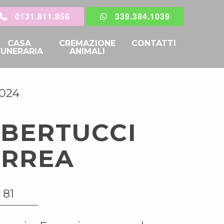
0131.811.856
339.384.1039
CASA
CREMAZIONE
CONTATTI
FUNERARIA
ANIMALI
2024
 BERTUCCI
ARREA
 81