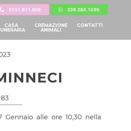
0131.811.856
339.384.1039
CASA
CREMAZIONE
CONTATTI
FUNERARIA
ANIMALI
2023
MINNECI
 83
 Gennaio alle ore 10,30 nella