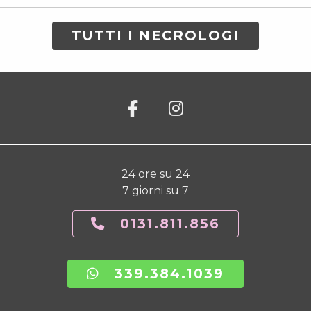
TUTTI I NECROLOGI
24 ore su 24
7 giorni su 7
0131.811.856
339.384.1039