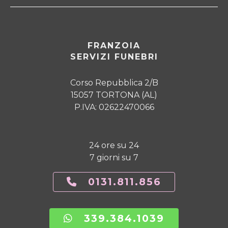
FRANZOIA
SERVIZI FUNEBRI
Corso Repubblica 2/B
15057 TORTONA (AL)
P.IVA: 02622470066
24 ore su 24
7 giorni su 7
0131.811.856
339.384.1039