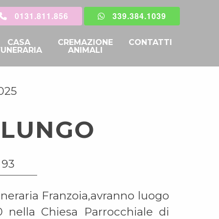
0131.811.856
339.384.1039
CASA
CREMAZIONE
CONTATTI
FUNERARIA
ANIMALI
025
NLUNGO
 93
uneraria Franzoia,avranno luogo
 nella Chiesa Parrocchiale di