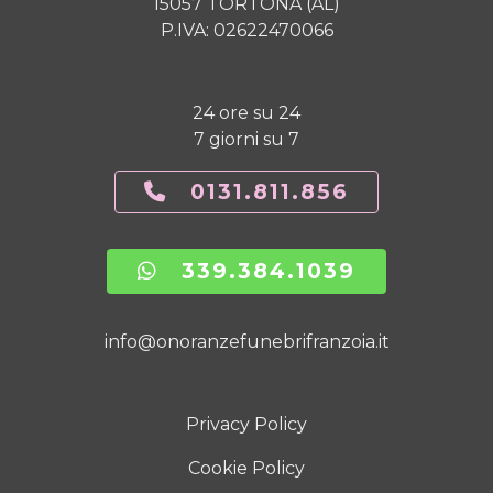
15057 TORTONA (AL)
P.IVA: 02622470066
24 ore su 24
7 giorni su 7
0131.811.856
339.384.1039
info@onoranzefunebrifranzoia.it
Privacy Policy
Cookie Policy