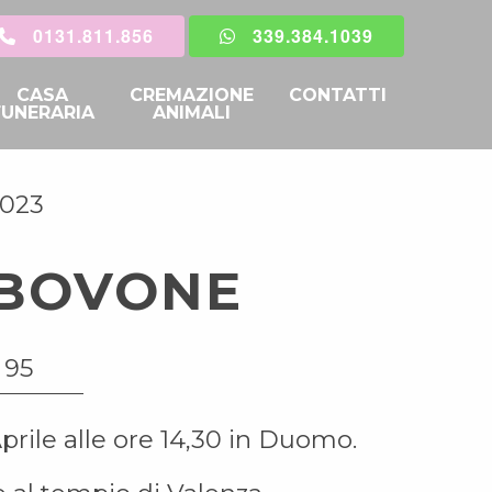
0131.811.856
339.384.1039
CASA
CREMAZIONE
CONTATTI
FUNERARIA
ANIMALI
2023
 BOVONE
 95
prile alle ore 14,30 in Duomo.