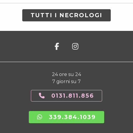
TUTTI I NECROLOGI
24 ore su 24
7 giorni su 7
0131.811.856
339.384.1039