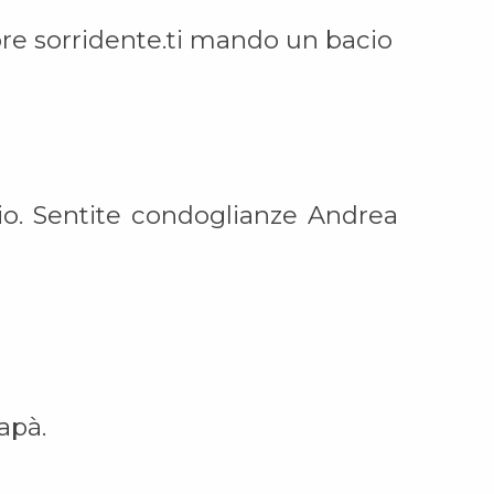
pre sorridente.ti mando un bacio
lio. Sentite condoglianze Andrea
apà.